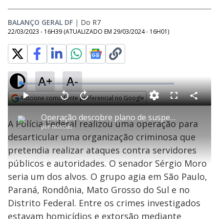
BALANÇO GERAL DF
|
Do R7
22/03/2023 - 16H39
(ATUALIZADO EM
29/03/2024 - 16H01
)
A+
A-
L
o
a
Adicione como fonte preferencial no Google
d
C
P
V
A
P
F
e
o
l
o
v
u
Opens in new window
d
m
a
l
a
l
:
Operação descobre plano de suspeitos para matar autoridades
p
y
t
n
l
3
A Polícia Federal realizou uma operação para
a
a
ç
s
.
por
Notícias
r
r
a
c
0
t
1
r
l
r
6
desarticular uma organização criminosa que
i
0
1
e
%
l
s
0
e
h
pretendia realizar ataques contra servidores
e
s
n
a
g
e
r
u
g
públicos e autoridades. O senador Sérgio Moro
n
u
a
d
n
o
d
seria um dos alvos. O grupo agia em São Paulo,
s
o
s
Paraná, Rondônia, Mato Grosso do Sul e no
y
Distrito Federal. Entre os crimes investigados
estavam homicídios e extorsão mediante
M