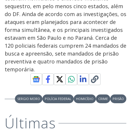
V
u
d
sequestro, em pelo menos cinco estados, além
o
do DF. Ainda de acordo com as investigações, os
i
ataques eram planejados para acontecer de
forma simultânea, e os principais investigados
estavam em São Paulo e no Paraná. Cerca de
d
120 policiais federais cumprem 24 mandados de
busca e apreensão, sete mandados de prisão
e
preventiva e quatro mandados de prisão
temporária.
o
SERGIO MORO
POLÍCIA FEDERAL
HOMICÍDIO
CRIME
PRISÃO
Últimas