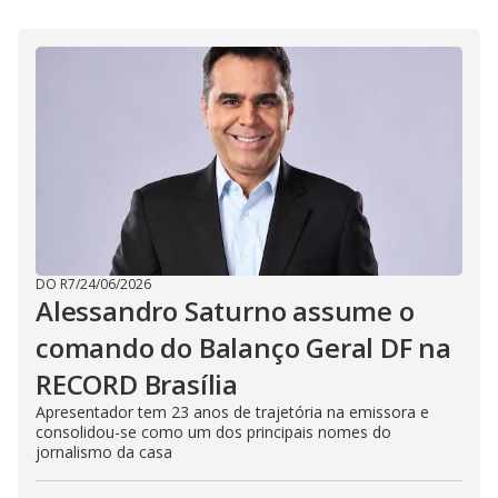
i
d
e
o
DO R7
/
24/06/2026
Alessandro Saturno assume o
comando do Balanço Geral DF na
RECORD Brasília
Apresentador tem 23 anos de trajetória na emissora e
consolidou-se como um dos principais nomes do
jornalismo da casa