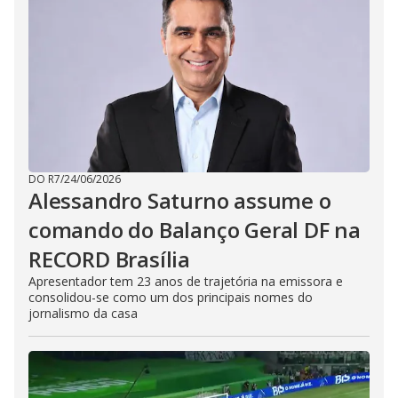
i
d
e
o
DO R7
/
24/06/2026
Alessandro Saturno assume o
comando do Balanço Geral DF na
RECORD Brasília
Apresentador tem 23 anos de trajetória na emissora e
consolidou-se como um dos principais nomes do
jornalismo da casa