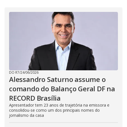
i
d
e
o
DO R7
/
24/06/2026
Alessandro Saturno assume o
comando do Balanço Geral DF na
RECORD Brasília
Apresentador tem 23 anos de trajetória na emissora e
consolidou-se como um dos principais nomes do
jornalismo da casa