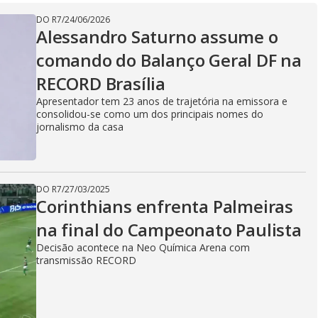
V
DO R7
/
24/06/2026
Alessandro Saturno assume o
comando do Balanço Geral DF na
i
RECORD Brasília
Apresentador tem 23 anos de trajetória na emissora e
consolidou-se como um dos principais nomes do
d
jornalismo da casa
e
DO R7
/
27/03/2025
Corinthians enfrenta Palmeiras
na final do Campeonato Paulista
o
Decisão acontece na Neo Química Arena com
transmissão RECORD