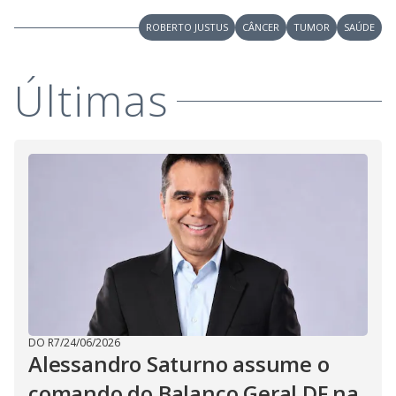
i
ROBERTO JUSTUS
CÂNCER
TUMOR
SAÚDE
d
Últimas
e
o
DO R7
/
24/06/2026
Alessandro Saturno assume o
comando do Balanço Geral DF na