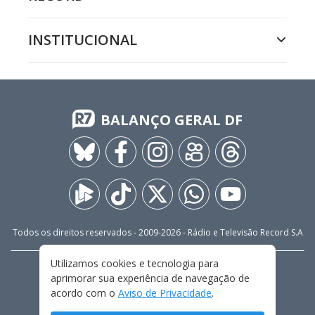
INSTITUCIONAL
BALANÇO GERAL DF
Todos os direitos reservados - 2009-
2026
- Rádio e Televisão Record S.A
Utilizamos cookies e tecnologia para
CARREIRA
FALE CONOSCO
PRIVACIDADE
aprimorar sua experiência de navegação de
TERMOS E CONDIÇÕES DE USO
acordo com o
Aviso de Privacidade
.