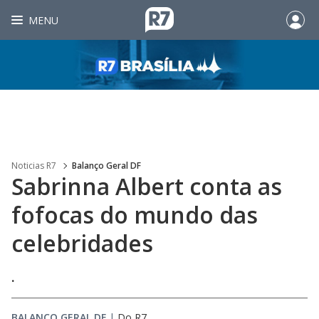
MENU
Noticias R7
Balanço Geral DF
Sabrinna Albert conta as
fofocas do mundo das
celebridades
.
BALANÇO GERAL DF
|
Do R7