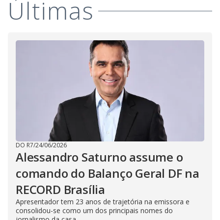
Últimas
i
d
e
o
DO R7
/
24/06/2026
Alessandro Saturno assume o
comando do Balanço Geral DF na
RECORD Brasília
Apresentador tem 23 anos de trajetória na emissora e
consolidou-se como um dos principais nomes do
jornalismo da casa