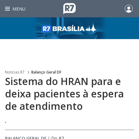
MENU
Noticias R7
Balanço Geral DF
Sistema do HRAN para e
deixa pacientes à espera
de atendimento
.
BALANÇO GERAL DF
|
Do R7