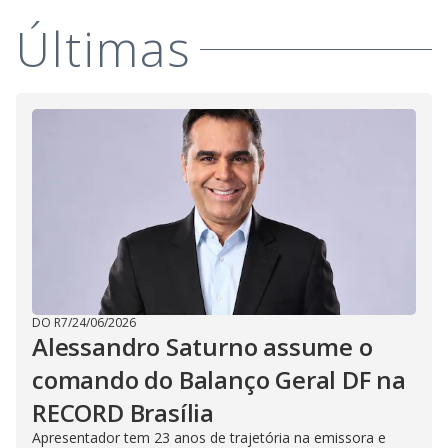
i
Últimas
d
e
o
DO R7
/
24/06/2026
Alessandro Saturno assume o
comando do Balanço Geral DF na
RECORD Brasília
Apresentador tem 23 anos de trajetória na emissora e