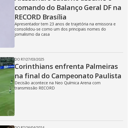
V
comando do Balanço Geral DF na
RECORD Brasília
i
Apresentador tem 23 anos de trajetória na emissora e
consolidou-se como um dos principais nomes do
jornalismo da casa
d
DO R7
/
27/03/2025
e
Corinthians enfrenta Palmeiras
na final do Campeonato Paulista
Decisão acontece na Neo Química Arena com
o
transmissão RECORD
DO R7
/
26/04/2024