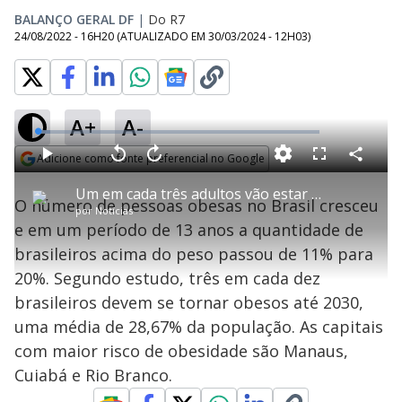
BALANÇO GERAL DF
|
Do R7
24/08/2022 - 16H20
(ATUALIZADO EM
30/03/2024 - 12H03
)
A+
A-
L
o
a
Adicione como fonte preferencial no Google
d
C
P
V
A
P
F
e
o
l
o
v
u
Opens in new window
d
m
a
l
a
l
:
Um em cada três adultos vão estar obesos em poucos anos
p
y
t
n
l
4
O número de pessoas obesas no Brasil cresceu
a
a
ç
s
.
por
Notícias
r
r
a
c
4
t
1
r
l
r
9
e em um período de 13 anos a quantidade de
i
0
1
e
%
l
s
0
e
h
brasileiros acima do peso passou de 11% para
e
s
n
a
g
e
r
u
g
20%. Segundo estudo, três em cada dez
n
u
a
d
n
o
d
brasileiros devem se tornar obesos até 2030,
s
o
s
uma média de 28,67% da população. As capitais
y
com maior risco de obesidade são Manaus,
Cuiabá e Rio Branco.
M
u
d