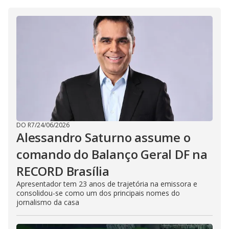
i
d
e
o
DO R7
/
24/06/2026
Alessandro Saturno assume o
comando do Balanço Geral DF na
RECORD Brasília
Apresentador tem 23 anos de trajetória na emissora e
consolidou-se como um dos principais nomes do
jornalismo da casa