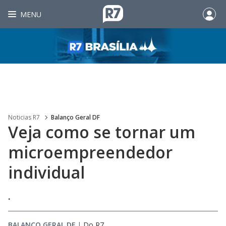
MENU
Noticias R7
Balanço Geral DF
Veja como se tornar um
microempreendedor
individual
.
BALANÇO GERAL DF
|
Do R7