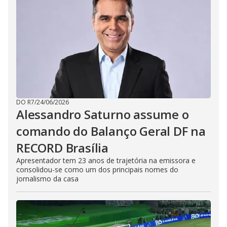
i
d
e
o
DO R7
/
24/06/2026
Alessandro Saturno assume o
comando do Balanço Geral DF na
RECORD Brasília
Apresentador tem 23 anos de trajetória na emissora e
consolidou-se como um dos principais nomes do
jornalismo da casa