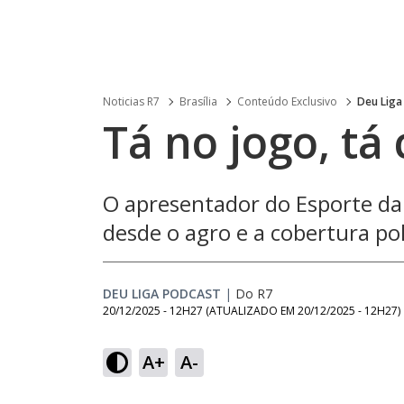
Noticias R7
Brasília
Conteúdo Exclusivo
Deu Liga
Tá no jogo, t
O apresentador do Esporte da 
desde o agro e a cobertura pol
DEU LIGA PODCAST
|
Do R7
20/12/2025 - 12H27
(ATUALIZADO EM
20/12/2025 - 12H27
)
Loaded
:
2.41%
A+
A-
Ativar
Som