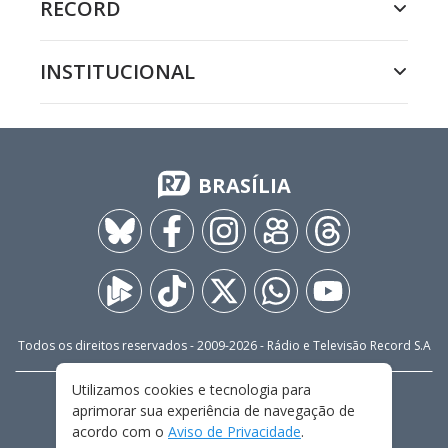
RECORD
INSTITUCIONAL
BRASÍLIA
Todos os direitos reservados - 2009-
2026
- Rádio e Televisão Record S.A
Utilizamos cookies e tecnologia para
CARREIRA
FALE CONOSCO
PRIVACIDADE
aprimorar sua experiência de navegação de
TERMOS E CONDIÇÕES DE USO
acordo com o
Aviso de Privacidade
.