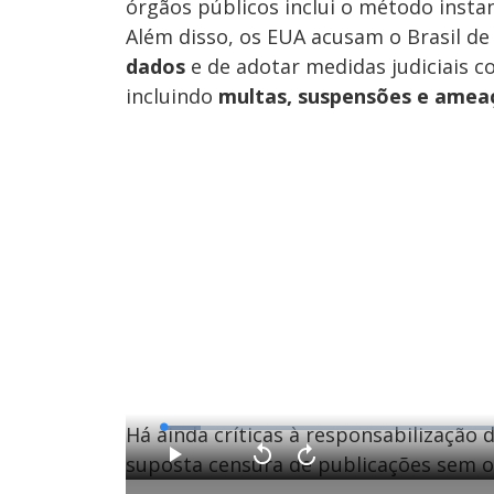
órgãos públicos inclui o método insta
Além disso, os EUA acusam o Brasil d
dados
e de adotar medidas judiciais c
incluindo
multas, suspensões e ameaç
Há ainda críticas à responsabilização 
L
o
a
suposta censura de publicações sem or
d
P
V
A
e
l
o
v
d