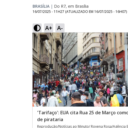
BRASÍLIA
|
Do R7, em Brasília
16/07/2025 - 11H27
(ATUALIZADO EM
16/07/2025 - 16H07
)
A+
A-
'Tarifaço': EUA cita Rua 25 de Março co
de pirataria
Reprodução/Notícias ao Minuto/ Rovena Rosa/Agência B