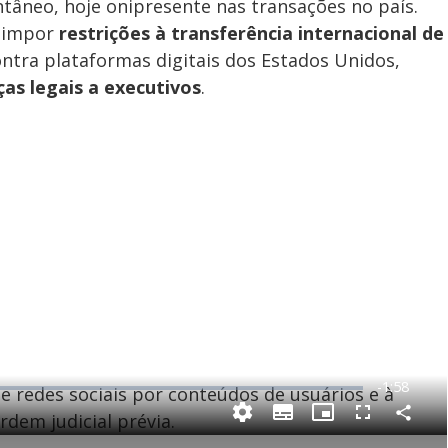
ntâneo, hoje onipresente nas transações no país.
e impor
restrições à transferência internacional de
ontra plataformas digitais dos Estados Unidos,
as legais a executivos
.
R
-
1:58
de redes sociais por conteúdos de usuários e à
e
dem judicial prévia.
C
S
P
F
m
o
u
i
u
m