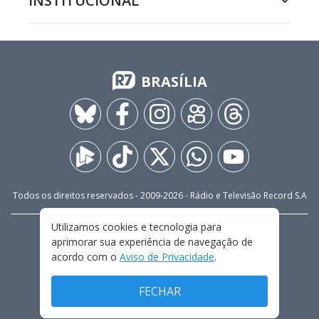
INSTITUCIONAL
BRASÍLIA
Todos os direitos reservados - 2009-
2026
- Rádio e Televisão Record S.A
Utilizamos cookies e tecnologia para
CARREIRA
FALE CONOSCO
PRIVACIDADE
aprimorar sua experiência de navegação de
TERMOS E CONDIÇÕES DE USO
acordo com o
Aviso de Privacidade
.
FECHAR