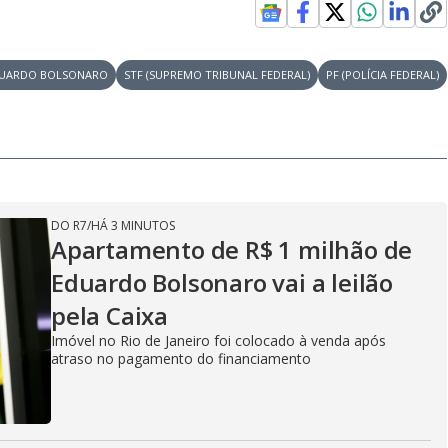
e
UARDO BOLSONARO
STF (SUPREMO TRIBUNAL FEDERAL)
PF (POLÍCIA FEDERAL)
o
DO R7
/
HÁ 3 MINUTOS
Apartamento de R$ 1 milhão de
Eduardo Bolsonaro vai a leilão
pela Caixa
Imóvel no Rio de Janeiro foi colocado à venda após
atraso no pagamento do financiamento