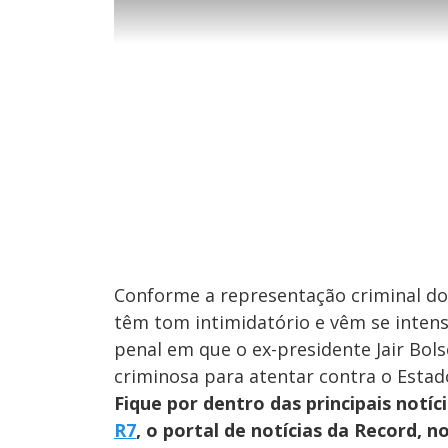
e
s
g
e
u
g
n
u
d
n
o
d
s
o
s
M
u
d
o
Conforme a representação criminal do
têm tom intimidatório e vêm se intens
penal em que o ex-presidente Jair Bol
criminosa para atentar contra o Estad
Fique por dentro das principais notíc
R7
, o portal de notícias da Record, 