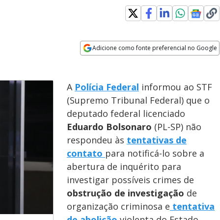
s in new window
Adicione como fonte preferencial no Google
Opens in new window
A
Polícia Federal
informou ao STF
(Supremo Tribunal Federal) que o
deputado federal licenciado
Eduardo Bolsonaro
(PL-SP) não
respondeu às
tentativas de
contato
para notificá-lo sobre a
abertura de inquérito para
investigar possíveis crimes de
obstrução de investigação
de
organização criminosa e
tentativa
de abolição
violenta do Estado