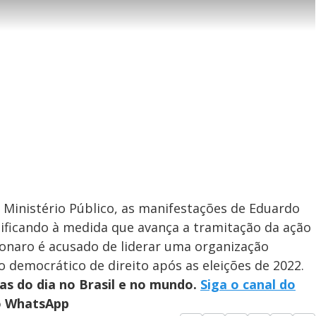
l
n
V
h
n
n
e
a
-
i
l
r
P
o
i
c
n
c
i
t
d
u
g
a
a
r
d
e
e
T
i
m
y
e
V
 Ministério Público, as manifestações de Eduardo
i
ificando à medida que avança a tramitação da ação
sonaro é acusado de liderar uma organização
o democrático de direito após as eleições de 2022.
d
ias do dia no Brasil e no mundo.
Siga o canal do
no WhatsApp