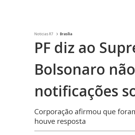
Noticias R7
Brasília
PF diz ao Sup
Bolsonaro não
notificações s
Corporação afirmou que foram
houve resposta