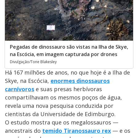
Pegadas de dinossauro são vistas na Ilha de Skye,
na Escócia, em imagem capturada por drones
Divulgação/Tone Blakesley
Há 167 milhões de anos, no que hoje é a Ilha de
Skye, na Escócia,
enormes dinossauros
carnívoros
e suas presas herbívoras
compartilhavam os mesmos poços de água,
revela uma nova pesquisa conduzida por
cientistas da Universidade de Edimburgo.
O estudo mostra que os megalossauros —
ancestrais do
temido Tiranossauro rex
— e os