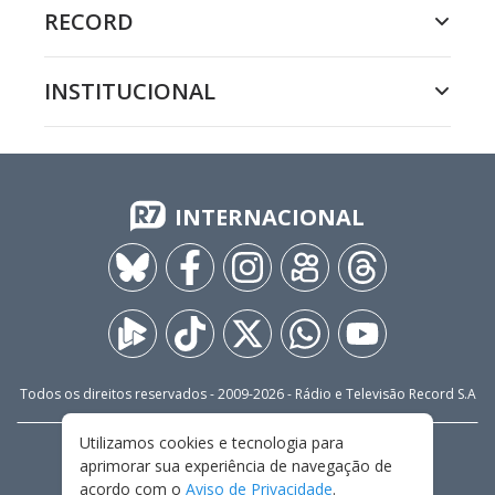
RECORD
INSTITUCIONAL
INTERNACIONAL
Todos os direitos reservados - 2009-
2026
- Rádio e Televisão Record S.A
Utilizamos cookies e tecnologia para
CARREIRA
FALE CONOSCO
PRIVACIDADE
aprimorar sua experiência de navegação de
TERMOS E CONDIÇÕES DE USO
acordo com o
Aviso de Privacidade
.