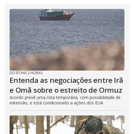
i
d
e
o
DO R7
/
HÁ 2 HORAS
Entenda as negociações entre Irã
e Omã sobre o estreito de Ormuz
Acordo prevê uma rota temporária, com possibilidade de
extensão, e está condicionado a ações dos EUA