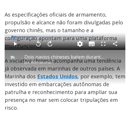
As especificações oficiais de armamento,
propulsão e alcance não foram divulgadas pelo
governo chinês, mas o tamanho e a
configuração apontam para uma plataforma
L
o
a
multifuncional.
S
d
u
C
P
V
A
P
F
e
b
o
l
o
v
u
d
t
m
a
l
a
l
:
Dois navios chineses batem durante perseguição à embarcação das Filipinas
i
p
y
t
n
l
2
A iniciativa chinesa acompanha uma tendência
t
a
a
ç
s
6
por
Internacional
l
r
r
a
c
.
e
t
1
r
l
r
2
já observada em marinhas de outros países. A
s
i
0
1
e
8
l
s
0
e
%
h
Marinha dos
Estados Unidos
e
s
, por exemplo, tem
n
a
g
e
r
u
g
investido em embarcações autônomas de
n
u
a
d
n
o
d
patrulha e reconhecimento para ampliar sua
s
o
s
presença no mar sem colocar tripulações em
y
risco.
M
V
u
d
o