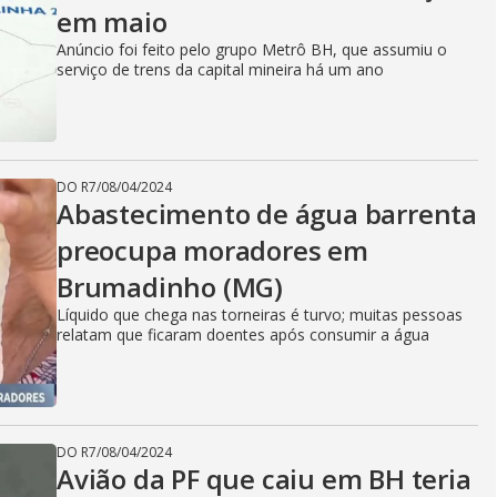
em maio
Anúncio foi feito pelo grupo Metrô BH, que assumiu o
serviço de trens da capital mineira há um ano
DO R7
/
08/04/2024
Abastecimento de água barrenta
preocupa moradores em
Brumadinho (MG)
Líquido que chega nas torneiras é turvo; muitas pessoas
relatam que ficaram doentes após consumir a água
DO R7
/
08/04/2024
Avião da PF que caiu em BH teria