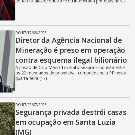
i
do Rio Gualaxo; rodovia ficou interditada por duas horas
d
DO R7
/
17/09/2025
Diretor da Agência Nacional de
e
Mineração é preso em operação
contra esquema ilegal bilionário
o
A prisão de Caio Mário Trivellato Seabra Filho está entre
os 22 mandados de preventiva, cumpridos pela PF nesta
quarta-feira (17)
DO R7
/
23/07/2025
Segurança privada destrói casas
em ocupação em Santa Luzia
(MG)