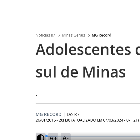
Noticias R7
Minas Gerais
MG Record
Adolescentes 
sul de Minas
.
MG RECORD
|
Do R7
26/01/2016 - 20H38
(ATUALIZADO EM
04/03/2024 - 07H21
)
A+
A-
L