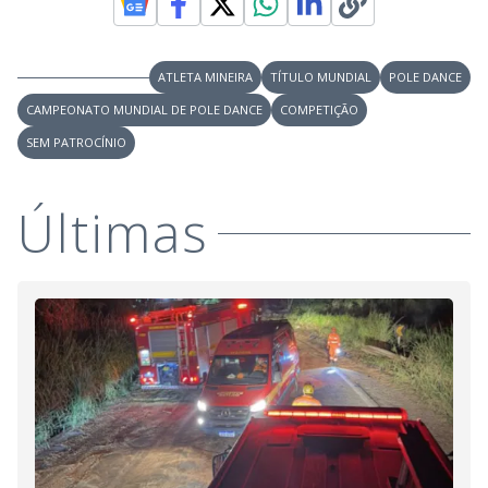
V
o
i
ATLETA MINEIRA
TÍTULO MUNDIAL
POLE DANCE
CAMPEONATO MUNDIAL DE POLE DANCE
d
COMPETIÇÃO
SEM PATROCÍNIO
e
Últimas
o