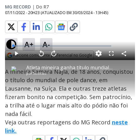
MG RECORD
|
Do R7
07/11/2022 - 20H23
(ATUALIZADO EM
30/03/2024 - 13H45
)
A+
A-
L
o
a
Adicione como fonte preferencial no Google
d
C
P
V
A
P
F
e
o
l
o
v
u
Opens in new window
d
m
a
l
a
l
:
Atleta mineira ganha título mundial de Pole Dance
p
y
t
n
l
4
A mineira Samara Najla, de 18 anos, conquistou
a
a
ç
s
.
por
Notícias
r
r
a
c
5
t
1
r
l
r
0
o título do mundial de pole dance, em
i
0
1
e
%
l
s
0
e
h
Lausanne, na Suíça. Ela e outras treze atletas
e
s
n
a
g
e
r
u
g
fizeram bonito na competição. Sem patrocínio,
n
u
a
d
n
o
d
a trilha até o lugar mais alto do pódio não foi
s
o
s
nada fácil.
y
Veja outras reportagens do MG Record
neste
link.
M
u
d