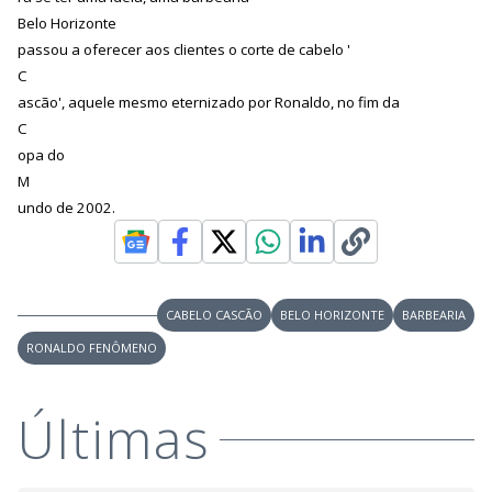
V
o
Belo Horizonte
i
passou a oferecer aos clientes o corte de cabelo '
C
ascão', aquele mesmo eternizado por Ronaldo, no fim da
d
C
opa do
e
M
undo de 2002.
o
CABELO CASCÃO
BELO HORIZONTE
BARBEARIA
RONALDO FENÔMENO
Últimas