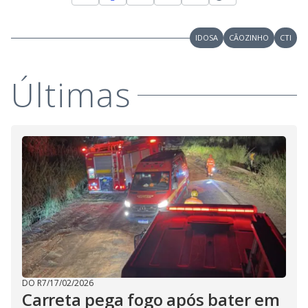
i
IDOSA
CÃOZINHO
CTI
d
Últimas
e
o
DO R7
/
17/02/2026
Carreta pega fogo após bater em