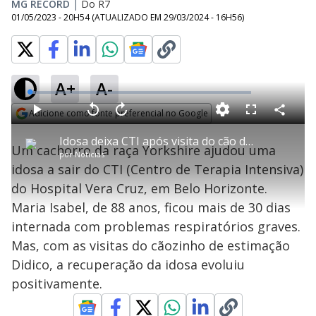
MG RECORD
|
Do R7
01/05/2023 - 20H54
(ATUALIZADO EM
29/03/2024 - 16H56
)
A+
A-
L
o
a
Adicione como fonte preferencial no Google
d
C
P
V
A
P
F
e
o
l
o
v
u
Opens in new window
d
m
a
l
a
l
:
Idosa deixa CTI após visita do cão de estimação
p
y
t
n
l
2
Um cachorro da raça Yorkshire ajudou uma
a
a
ç
s
.
por
Notícias
r
r
a
c
5
t
1
r
l
r
3
idosa a sair do CTI (Centro de Terapia Intensiva)
i
0
1
e
%
l
s
0
e
h
do Hospital Vera Cruz, em Belo Horizonte.
e
s
n
a
g
e
r
u
g
Maria Isabel, de 88 anos, ficou mais de 30 dias
n
u
a
d
n
o
d
internada com problemas respiratórios graves.
s
o
s
Mas, com as visitas do cãozinho de estimação
y
Didico, a recuperação da idosa evoluiu
positivamente.
M
V
u
d
o