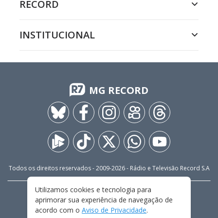
RECORD
INSTITUCIONAL
MG RECORD
Todos os direitos reservados - 2009-
2026
- Rádio e Televisão Record S.A
Utilizamos cookies e tecnologia para
CARREIRA
FALE CONOSCO
PRIVACIDADE
aprimorar sua experiência de navegação de
TERMOS E CONDIÇÕES DE USO
acordo com o
Aviso de Privacidade
.