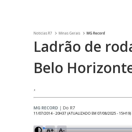
Noticias R7
Minas Gerais
MG Record
Ladrão de roda
Belo Horizont
.
MG RECORD
|
Do R7
11/07/2014 - 20H37
(ATUALIZADO EM
07/08/2025 - 15H19
)
A+
A-
L