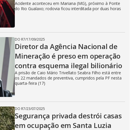
i
Acidente aconteceu em Mariana (MG), próximo à Ponte
do Rio Gualaxo; rodovia ficou interditada por duas horas
d
DO R7
/
17/09/2025
e
Diretor da Agência Nacional de
Mineração é preso em operação
contra esquema ilegal bilionário
o
A prisão de Caio Mário Trivellato Seabra Filho está entre
os 22 mandados de preventiva, cumpridos pela PF nesta
quarta-feira (17)
DO R7
/
23/07/2025
Segurança privada destrói casas
em ocupação em Santa Luzia