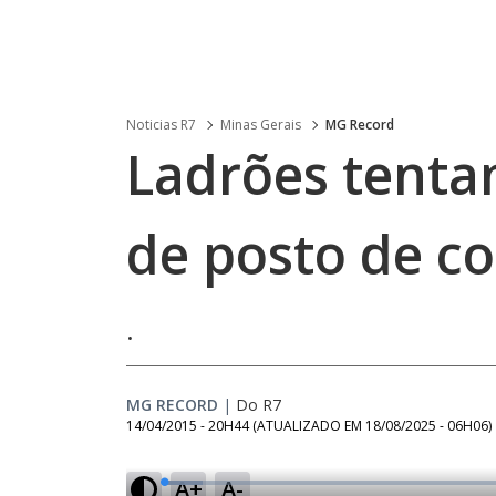
Noticias R7
Minas Gerais
MG Record
Ladrões tenta
de posto de c
.
MG RECORD
|
Do R7
14/04/2015 - 20H44
(ATUALIZADO EM
18/08/2025 - 06H06
)
A+
A-
L