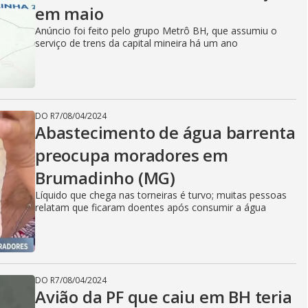
em maio
Anúncio foi feito pelo grupo Metrô BH, que assumiu o
serviço de trens da capital mineira há um ano
DO R7
/
08/04/2024
Abastecimento de água barrenta
preocupa moradores em
Brumadinho (MG)
Líquido que chega nas torneiras é turvo; muitas pessoas
relatam que ficaram doentes após consumir a água
DO R7
/
08/04/2024
Avião da PF que caiu em BH teria