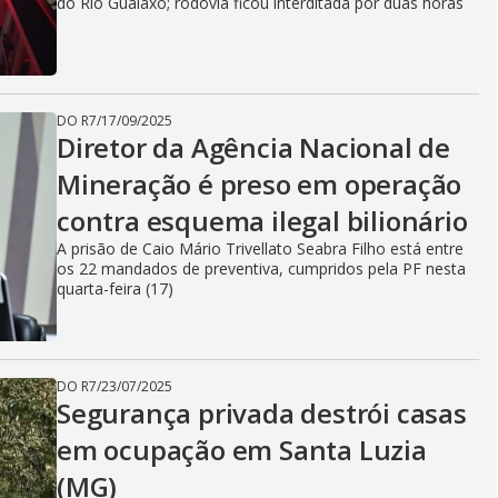
i
do Rio Gualaxo; rodovia ficou interditada por duas horas
d
DO R7
/
17/09/2025
Diretor da Agência Nacional de
e
Mineração é preso em operação
contra esquema ilegal bilionário
o
A prisão de Caio Mário Trivellato Seabra Filho está entre
os 22 mandados de preventiva, cumpridos pela PF nesta
quarta-feira (17)
DO R7
/
23/07/2025
Segurança privada destrói casas
em ocupação em Santa Luzia
(MG)