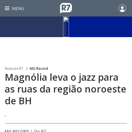
MENU
Noticias R7
MG Record
Magnólia leva o jazz para
as ruas da região noroeste
de BH
.
MG RECORD
|
Do R7