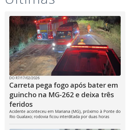
i
d
e
o
DO R7
/
17/02/2026
Carreta pega fogo após bater em
guincho na MG-262 e deixa três
feridos
Acidente aconteceu em Mariana (MG), próximo à Ponte do
Rio Gualaxo; rodovia ficou interditada por duas horas