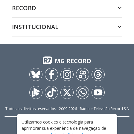
RECORD
INSTITUCIONAL
MG RECORD
Todos os direitos reservados - 2009-
2026
- Rádio e Televisão Record S.A
Utilizamos cookies e tecnologia para
CARREIRA
FALE CONOSCO
PRIVACIDADE
aprimorar sua experiência de navegação de
TERMOS E CONDIÇÕES DE USO