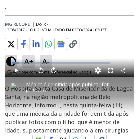
.
MG RECORD
|
Do R7
12/05/2017 - 10H12
(ATUALIZADO EM
02/03/2024 - 02H27
)
A+
A-
L
o
a
Adicione como fonte preferencial no Google
d
C
P
V
A
P
F
e
o
l
o
v
u
Opens in new window
d
m
a
l
a
l
:
Médica é demitida após publicar foto do filho ajudando em cirurgia na Santa Casa de Lagoa Santa
p
y
t
n
l
6
O Hospital Santa Casa de Misericórida de Lagoa
a
a
ç
s
.
por
Notícias
r
r
a
c
4
t
1
r
l
r
2
Santa, na região metropolitana de Belo
i
0
1
e
%
l
s
0
e
h
Horizonte, informou, nesta quinta-feira (11),
e
s
n
a
g
e
r
u
g
que uma médica da unidade foi demitida após
n
u
a
d
n
o
d
publicar fotos com o filho, que é menor de
s
o
s
idade, supostamente ajudando-a em cirurgias