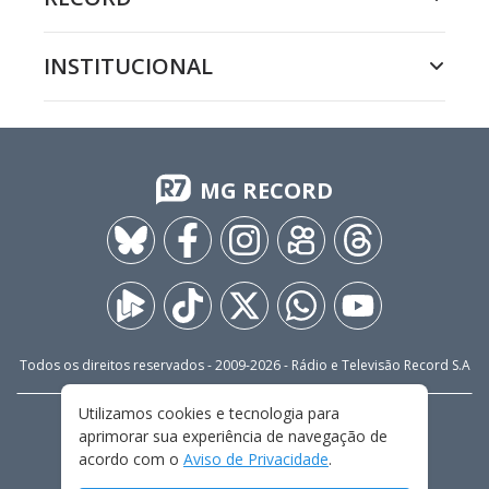
INSTITUCIONAL
MG RECORD
Todos os direitos reservados - 2009-
2026
- Rádio e Televisão Record S.A
Utilizamos cookies e tecnologia para
CARREIRA
FALE CONOSCO
PRIVACIDADE
aprimorar sua experiência de navegação de
TERMOS E CONDIÇÕES DE USO
acordo com o
Aviso de Privacidade
.