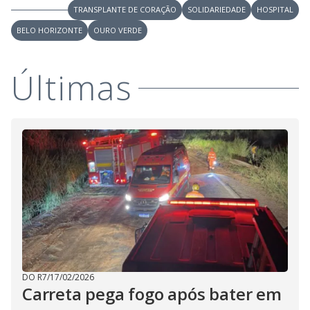
V
u
TRANSPLANTE DE CORAÇÃO
SOLIDARIEDADE
HOSPITAL
d
o
BELO HORIZONTE
OURO VERDE
i
Últimas
d
e
o
DO R7
/
17/02/2026
Carreta pega fogo após bater em