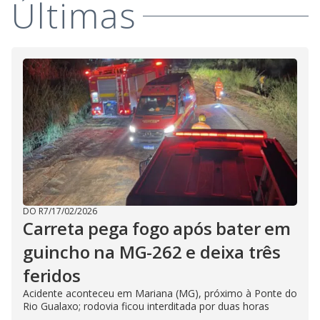
Últimas
i
d
e
o
DO R7
/
17/02/2026
Carreta pega fogo após bater em
guincho na MG-262 e deixa três
feridos
Acidente aconteceu em Mariana (MG), próximo à Ponte do
Rio Gualaxo; rodovia ficou interditada por duas horas