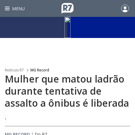
MENU
Noticias R7
MG Record
Mulher que matou ladrão
durante tentativa de
assalto a ônibus é liberada
.
MG RECORD
|
Do R7