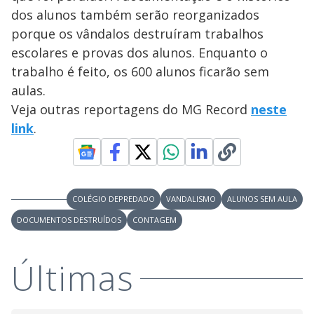
V
u
d
dos alunos também serão reorganizados
o
porque os vândalos destruíram trabalhos
i
escolares e provas dos alunos. Enquanto o
trabalho é feito, os 600 alunos ficarão sem
aulas.
d
Veja outras reportagens do MG Record
neste
link
.
e
o
COLÉGIO DEPREDADO
VANDALISMO
ALUNOS SEM AULA
DOCUMENTOS DESTRUÍDOS
CONTAGEM
Últimas