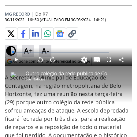
MG RECORD
|
Do R7
30/11/2022 - 16H50
(ATUALIZADO EM
30/03/2024 - 14H21
)
A+
A-
L
o
a
Adicione como fonte preferencial no Google
S
d
u
C
P
V
A
P
F
e
b
o
l
o
v
u
Opens in new window
d
t
m
a
l
a
l
:
Outro colégio da rede pública de Contagem (MG) é atacado por vândalos
i
p
y
t
n
l
1
A Secretaria Municipal de Educação de
t
a
a
ç
s
.
por
Notícias
l
r
r
a
c
2
e
t
1
r
l
r
9
Contagem, na região metropolitana de Belo
s
i
0
1
e
%
l
s
0
e
h
Horizonte, fez uma reunião nesta terça-feira
e
s
n
a
g
e
r
u
g
(29) porque outro colégio da rede pública
n
u
a
d
n
o
d
sofreu ameaças de ataque. A escola depredada
s
o
s
ficará fechada por três dias, para a realização
y
de reparos e a reposição de todo o material
que foi perdido. A documentação e o histórico
M