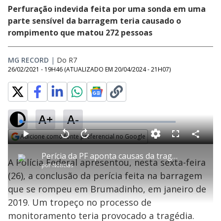
Perfuração indevida feita por uma sonda em uma
parte sensível da barragem teria causado o
rompimento que matou 272 pessoas
MG RECORD
|
Do R7
26/02/2021 - 19H46
(ATUALIZADO EM
20/04/2024 - 21H07
)
A+
A-
L
o
a
Adicione como fonte preferencial no Google
d
C
P
V
A
P
F
e
o
l
o
v
u
Opens in new window
d
m
a
l
a
l
:
Perícia da PF aponta causas da tragédia de Brumadinho (MG)
p
y
t
n
l
3
A Polícia Federal apresentou, nesta sexta-feira
a
a
ç
s
.
por
Notícias
r
r
a
c
2
t
1
r
l
r
4
(26), a conclusão da perícia feita na barragem
i
0
1
e
%
l
s
0
e
h
que se rompeu em Brumadinho, em janeiro de
e
s
n
a
g
e
r
u
g
2019. Um tropeço no processo de
n
u
a
d
n
o
d
monitoramento teria provocado a tragédia.
s
o