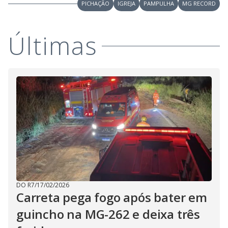
i
PICHAÇÃO
IGREJA
PAMPULHA
MG RECORD
d
Últimas
e
o
DO R7
/
17/02/2026
Carreta pega fogo após bater em
guincho na MG-262 e deixa três