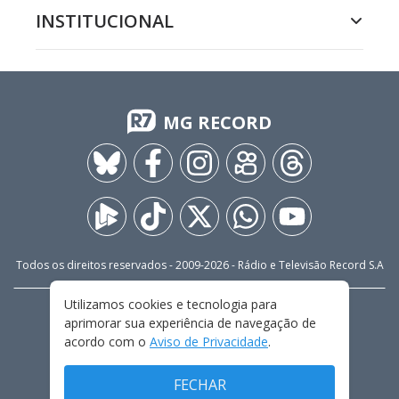
INSTITUCIONAL
MG RECORD
Todos os direitos reservados - 2009-
2026
- Rádio e Televisão Record S.A
Utilizamos cookies e tecnologia para
CARREIRA
FALE CONOSCO
PRIVACIDADE
aprimorar sua experiência de navegação de
TERMOS E CONDIÇÕES DE USO
acordo com o
Aviso de Privacidade
.
FECHAR