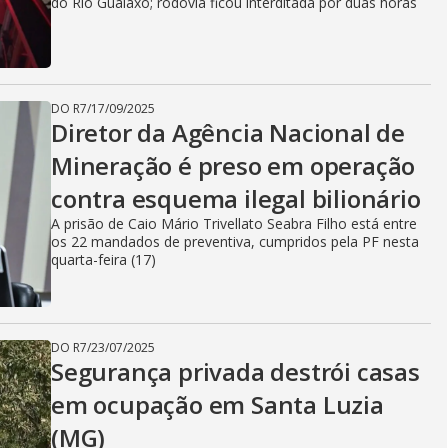
i
do Rio Gualaxo; rodovia ficou interditada por duas horas
d
DO R7
/
17/09/2025
Diretor da Agência Nacional de
e
Mineração é preso em operação
contra esquema ilegal bilionário
o
A prisão de Caio Mário Trivellato Seabra Filho está entre
os 22 mandados de preventiva, cumpridos pela PF nesta
quarta-feira (17)
DO R7
/
23/07/2025
Segurança privada destrói casas
em ocupação em Santa Luzia
(MG)