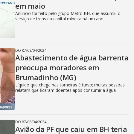
em maio
Anúncio foi feito pelo grupo Metrô BH, que assumiu o
serviço de trens da capital mineira há um ano
DO R7
/
08/04/2024
Abastecimento de água barrenta
preocupa moradores em
Brumadinho (MG)
Líquido que chega nas torneiras é turvo; muitas pessoas
relatam que ficaram doentes após consumir a água
DO R7
/
08/04/2024
Avião da PF que caiu em BH teria