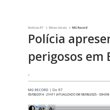
Noticias R7
Minas Gerais
MG Record
Polícia aprese
perigosos em 
.
MG RECORD
|
Do R7
05/08/2014 - 21H11
(ATUALIZADO EM
08/08/2025 - 03H39
)
A+
A-
L