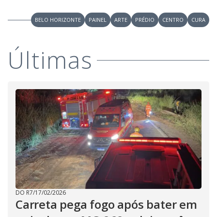
V
u
d
o
BELO HORIZONTE
PAINEL
ARTE
PRÉDIO
CENTRO
CURA
i
Últimas
d
e
o
DO R7
/
17/02/2026
Carreta pega fogo após bater em