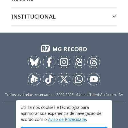
INSTITUCIONAL
MG RECORD
Todos os direitos reservados - 2009-
2026
- Rádio e Televisão Record S.A
Utilizamos cookies e tecnologia para
CARREIRA
FALE CONOSCO
PRIVACIDADE
aprimorar sua experiência de navegação de
TERMOS E CONDIÇÕES DE USO
acordo com o
Aviso de Privacidade
.