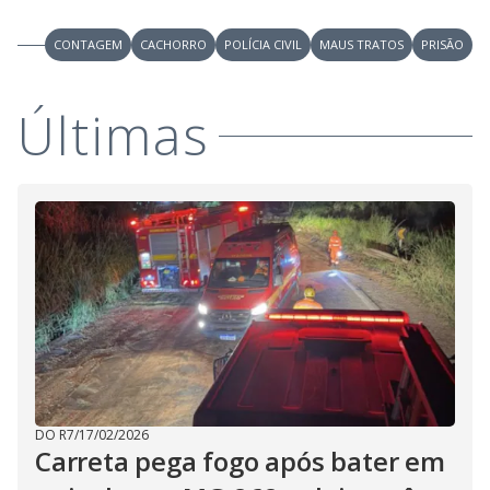
V
u
d
o
CONTAGEM
CACHORRO
POLÍCIA CIVIL
MAUS TRATOS
PRISÃO
i
Últimas
d
e
o
DO R7
/
17/02/2026
Carreta pega fogo após bater em