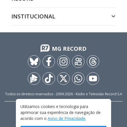
INSTITUCIONAL
MG RECORD
Todos os direitos reservados - 2009-
2026
- Rádio e Televisão Record S.A
Utilizamos cookies e tecnologia para
CARREIRA
FALE CONOSCO
PRIVACIDADE
aprimorar sua experiência de navegação de
TERMOS E CONDIÇÕES DE USO
acordo com o
Aviso de Privacidade
.