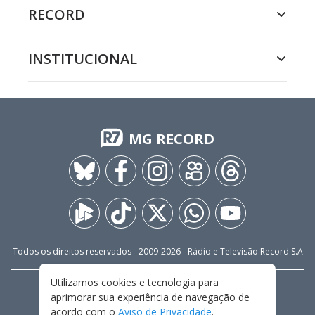
RECORD
INSTITUCIONAL
MG RECORD
Todos os direitos reservados - 2009-
2026
- Rádio e Televisão Record S.A
Utilizamos cookies e tecnologia para
CARREIRA
FALE CONOSCO
PRIVACIDADE
aprimorar sua experiência de navegação de
TERMOS E CONDIÇÕES DE USO
acordo com o
Aviso de Privacidade
.