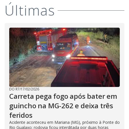
i
Últimas
d
e
o
DO R7
/
17/02/2026
Carreta pega fogo após bater em
guincho na MG-262 e deixa três
feridos
Acidente aconteceu em Mariana (MG), próximo à Ponte do
Rio Gualaxo; rodovia ficou interditada por duas horas