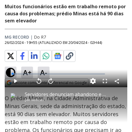
Muitos funcionários estão em trabalho remoto por
causa dos problemas; prédio Minas está há 90 dias
sem elevador
MG RECORD
|
Do R7
26/02/2024 - 19H55
(ATUALIZADO EM
20/04/2024 - 02H44
)
A+
A-
L
o
a
Adicione como fonte preferencial no Google
d
C
P
V
A
P
F
e
o
l
o
v
u
Opens in new window
d
m
a
l
a
l
:
Servidores denunciam abandono e elevadores estragados na Cidade Administrativa de Minas Gerais
p
y
t
n
l
4
O prédio Minas, na Cidade Administrativa de
a
a
ç
s
.
por
Notícias
r
r
a
c
3
t
1
r
l
r
5
Minas Gerais, sede da administração do estado,
i
0
1
e
%
l
s
0
e
h
está 90 dias sem elevador. Muitos servidores
e
s
n
a
g
e
r
u
g
estão em trabalho remoto por causa do
n
u
a
d
n
o
d
problema. Os funcionários que precisam ir ao
s
o