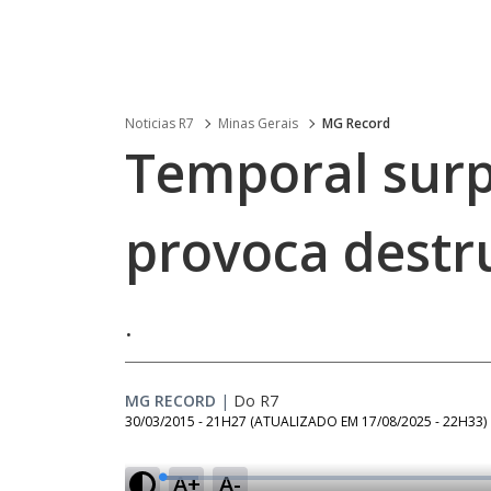
Noticias R7
Minas Gerais
MG Record
Temporal sur
provoca destr
.
MG RECORD
|
Do R7
30/03/2015 - 21H27
(ATUALIZADO EM
17/08/2025 - 22H33
)
A+
A-
L