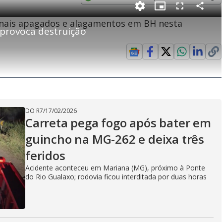
e
Opens in new window
P
C
P
F
m
o
i
u
inais apagados e alagamentos em BH nesta
m
c
l
p
provoca destruição
a
t
l
a
u
s
r
r
c
i
t
e
r
i
-
e
l
l
n
i
e
V
h
n
n
e
a
-
i
l
r
P
o
i
c
n
c
i
t
d
u
g
a
a
r
d
e
e
T
DO R7
/
17/02/2026
i
Carreta pega fogo após bater em
m
y
guincho na MG-262 e deixa três
e
feridos
Acidente aconteceu em Mariana (MG), próximo à Ponte
V
do Rio Gualaxo; rodovia ficou interditada por duas horas