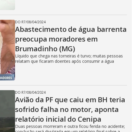
DO R7
/
08/04/2024
Abastecimento de água barrenta
preocupa moradores em
Brumadinho (MG)
Líquido que chega nas torneiras é turvo; muitas pessoas
relatam que ficaram doentes após consumir a água
DO R7
/
08/04/2024
Avião da PF que caiu em BH teria
sofrido falha no motor, aponta
relatório inicial do Cenipa
Duas pessoas morreram e outra ficou ferida no acidente;
conclusão será divulgada em um relatório final sobre a