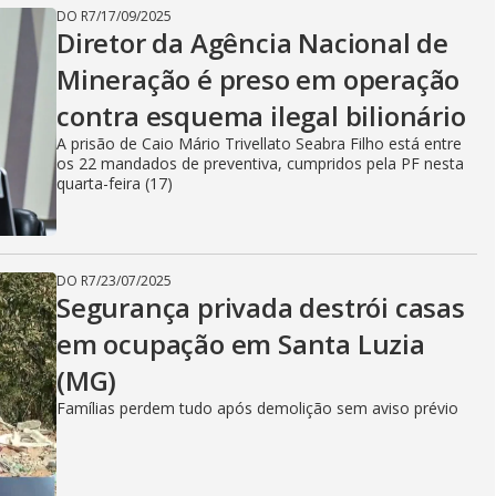
i
DO R7
/
17/09/2025
Diretor da Agência Nacional de
d
Mineração é preso em operação
contra esquema ilegal bilionário
A prisão de Caio Mário Trivellato Seabra Filho está entre
e
os 22 mandados de preventiva, cumpridos pela PF nesta
quarta-feira (17)
o
DO R7
/
23/07/2025
Segurança privada destrói casas
em ocupação em Santa Luzia
(MG)
Famílias perdem tudo após demolição sem aviso prévio