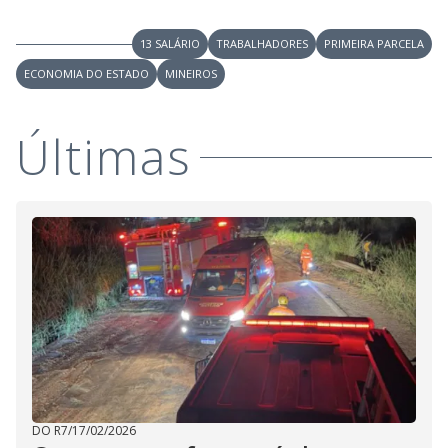
V
o
i
13 SALÁRIO
TRABALHADORES
PRIMEIRA PARCELA
ECONOMIA DO ESTADO
MINEIROS
d
Últimas
e
o
DO R7
/
17/02/2026