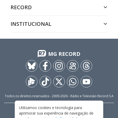
RECORD
INSTITUCIONAL
MG RECORD
Todos os direitos reservados - 2009-
2026
- Rádio e Televisão Record S.A
Utilizamos cookies e tecnologia para
CARREIRA
FALE CONOSCO
PRIVACIDADE
aprimorar sua experiência de navegação de
TERMOS E CONDIÇÕES DE USO