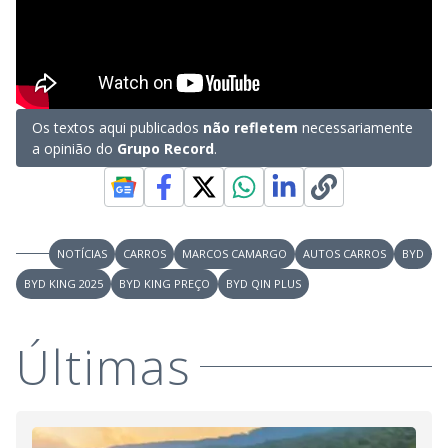
Os textos aqui publicados
não refletem
necessariamente
a opinião do
Grupo Record
.
NOTÍCIAS
CARROS
MARCOS CAMARGO
AUTOS CARROS
BYD
BYD KING 2025
BYD KING PREÇO
BYD QIN PLUS
Últimas