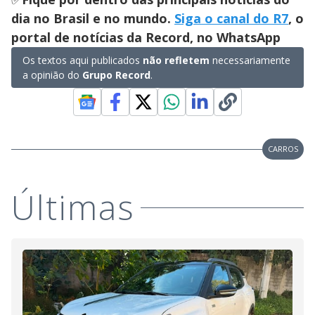
dia no Brasil e no mundo.
Siga o canal do R7
, o
portal de notícias da Record, no WhatsApp
Os textos aqui publicados
não refletem
necessariamente
a opinião do
Grupo Record
.
CARROS
Últimas