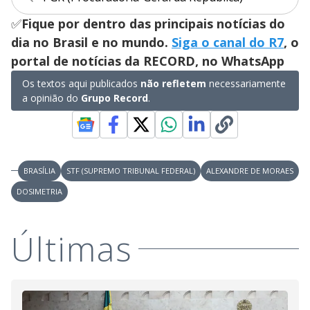
✅
Fique por dentro das principais notícias do
dia no Brasil e no mundo.
Siga o canal do R7
, o
portal de notícias da RECORD, no WhatsApp
Os textos aqui publicados
não refletem
necessariamente
a opinião do
Grupo Record
.
BRASÍLIA
STF (SUPREMO TRIBUNAL FEDERAL)
ALEXANDRE DE MORAES
DOSIMETRIA
Últimas