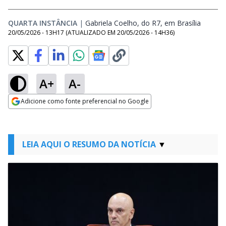
QUARTA INSTÂNCIA
|
Gabriela Coelho, do R7, em Brasília
Opens 
20/05/2026 - 13H17
(ATUALIZADO EM
20/05/2026 - 14H36
)
A+
A-
Adicione como fonte preferencial no Google
Opens in new window
LEIA AQUI O RESUMO DA NOTÍCIA