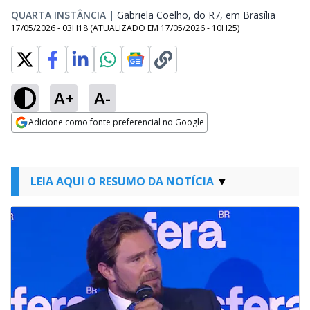
QUARTA INSTÂNCIA
|
Gabriela Coelho, do R7, em Brasília
Opens 
17/05/2026 - 03H18
(ATUALIZADO EM
17/05/2026 - 10H25
)
A+
A-
Adicione como fonte preferencial no Google
Opens in new window
LEIA AQUI O RESUMO DA NOTÍCIA