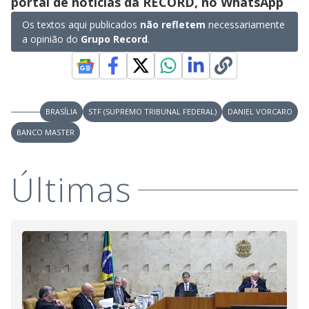
portal de notícias da RECORD, no WhatsApp
e
Os textos aqui publicados
não refletem
necessariamente
a opinião do
Grupo Record
.
o
BRASÍLIA
STF (SUPREMO TRIBUNAL FEDERAL)
DANIEL VORCARO
BANCO MASTER
Últimas