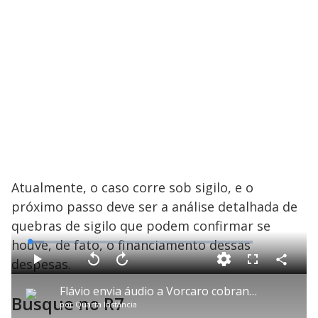
Atualmente, o caso corre sob sigilo, e o
próximo passo deve ser a análise detalhada de
quebras de sigilo que podem confirmar se
houve, de fato, o financiamento dessas
L
o
a
despesas.
d
C
P
V
A
P
F
e
o
l
o
v
u
d
m
a
l
a
l
:
Flávio envia áudio a Vorcaro cobrando pagamento para filme sobre Bolsonaro
p
y
t
n
l
6
Busque no R7
a
a
ç
s
.
por
Quarta Instância
r
r
a
c
2
t
1
r
r
7