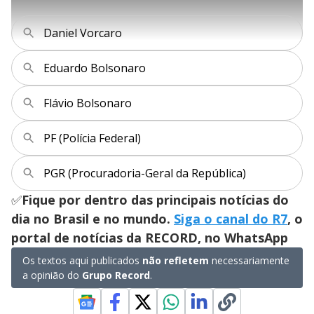
l
i
0
1
e
%
l
s
0
e
h
e
s
n
a
g
e
r
Daniel Vorcaro
u
g
n
u
a
d
n
o
d
s
o
Eduardo Bolsonaro
s
y
Flávio Bolsonaro
M
V
u
d
PF (Polícia Federal)
o
i
PGR (Procuradoria-Geral da República)
✅
Fique por dentro das principais notícias do
d
dia no Brasil e no mundo.
Siga o canal do R7
, o
portal de notícias da RECORD, no WhatsApp
e
Os textos aqui publicados
não refletem
necessariamente
a opinião do
Grupo Record
.