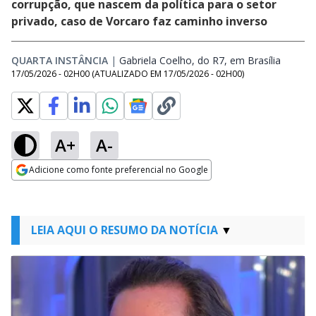
corrupção, que nascem da política para o setor
privado, caso de Vorcaro faz caminho inverso
QUARTA INSTÂNCIA
|
Gabriela Coelho, do R7, em Brasília
Opens 
17/05/2026 - 02H00
(ATUALIZADO EM
17/05/2026 - 02H00
)
A+
A-
Adicione como fonte preferencial no Google
Opens in new window
LEIA AQUI O RESUMO DA NOTÍCIA