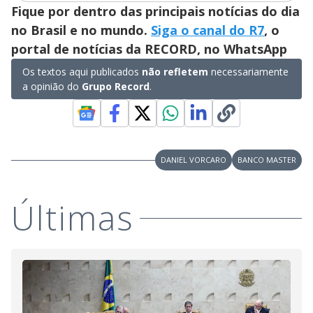
Fique por dentro das principais notícias do dia
d
no Brasil e no mundo.
Siga o canal do R7
, o
portal de notícias da RECORD, no WhatsApp
e
Os textos aqui publicados
não refletem
necessariamente
a opinião do
Grupo Record
.
o
DANIEL VORCARO
BANCO MASTER
Últimas