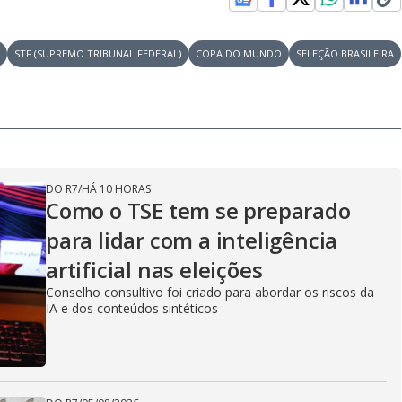
A
STF (SUPREMO TRIBUNAL FEDERAL)
COPA DO MUNDO
SELEÇÃO BRASILEIRA
DO R7
/
HÁ 10 HORAS
Como o TSE tem se preparado
para lidar com a inteligência
artificial nas eleições
Conselho consultivo foi criado para abordar os riscos da
IA e dos conteúdos sintéticos