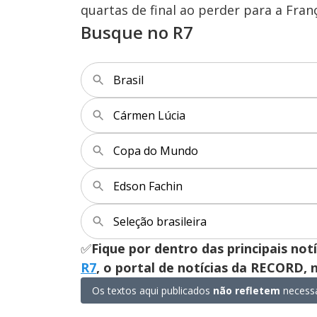
quartas de final ao perder para a Fran
Busque no R7
Brasil
Cármen Lúcia
Copa do Mundo
Edson Fachin
Seleção brasileira
✅
Fique por dentro das principais not
R7
, o portal de notícias da RECORD,
Os textos aqui publicados
não refletem
necessa