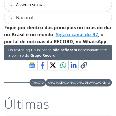
V
d
Assédio sexual
o
i
Nacional
Fique por dentro das principais notícias do dia
d
no Brasil e no mundo.
Siga o canal do R7
, o
portal de notícias da RECORD, no WhatsApp
e
Os textos aqui publicados
não refletem
necessariamente
a opinião do
Grupo Record
.
o
AVIAÇÃO
ANAC (AGÊNCIA NACIONAL DE AVIAÇÃO CIVIL)
Últimas