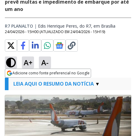
prevê multas e impedimento de embarque por até
um ano
R7 PLANALTO
|
Edis Henrique Peres, do R7, em Brasília
Opens in 
24/04/2026 - 15H00
(ATUALIZADO EM
24/04/2026 - 15H19
)
A+
A-
Adicione como fonte preferencial no Google
Opens in new window
LEIA AQUI O RESUMO DA NOTÍCIA