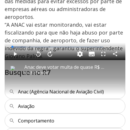
das medidas para evitar excessos por parte de
empresas aéreas ou administradoras de
aeroportos.
“A ANAC vai estar monitorando, vai estar
fiscalizando para que não haja abuso por parte
de companhia, de aeroporto, de fazer uso
indevido da regra”, garantiu o superintendente
L
o
a
Giovano Palma.
S
d
u
C
P
V
A
P
F
e
b
o
l
o
v
u
d
t
m
a
l
a
l
:
Anac deve votar multa de quase R$ 18 mil para passageiro indisciplinado
i
p
y
t
n
l
1
Busque no R7
t
a
a
ç
s
4
por
R7 Planalto
l
r
r
a
c
.
e
t
1
r
l
r
8
s
i
0
1
e
8
l
s
0
e
%
h
e
s
n
a
g
e
r
Anac (Agência Nacional de Aviação Civil)
u
g
n
u
a
d
n
o
d
s
o
Aviação
s
y
Comportamento
M
u