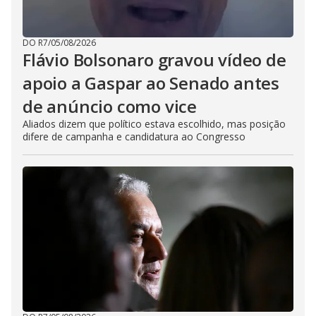
DO R7
/
05/08/2026
Flávio Bolsonaro gravou vídeo de
apoio a Gaspar ao Senado antes
de anúncio como vice
Aliados dizem que político estava escolhido, mas posição
difere de campanha e candidatura ao Congresso