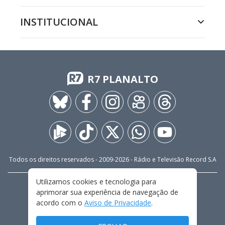
INSTITUCIONAL
R7 PLANALTO
Todos os direitos reservados - 2009-
2026
- Rádio e Televisão Record S.A
Utilizamos cookies e tecnologia para
CARREIRA
FALE CONOSCO
PRIVACIDADE
aprimorar sua experiência de navegação de
TERMOS E CONDIÇÕES DE USO
acordo com o
Aviso de Privacidade
.