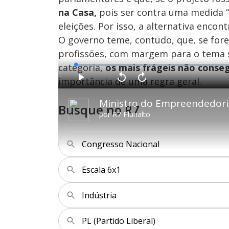
na Casa,
pois ser contra uma medida “
eleições. Por isso, a alternativa enco
O governo teme, contudo, que, se for
profissões, com margem para o tema s
categoria,
os mais frágeis não conseg
L
o
a
importância de uma regra geral.
d
P
V
A
e
l
o
v
d
a
l
a
:
y
t
n
0
Busque no R7
a
ç
.
r
a
3
por
R7 Planalto
1
r
9
0
1
%
s
0
e
s
g
e
u
g
Congresso Nacional
n
u
d
n
o
d
s
o
s
Escala 6x1
Indústria
M
u
d
o
PL (Partido Liberal)