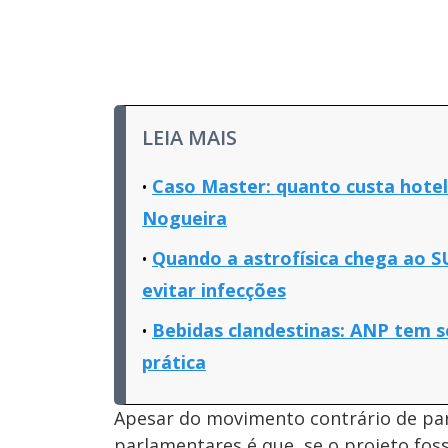
LEIA MAIS
Caso Master: quanto custa hotel
Nogueira
Quando a astrofísica chega ao S
evitar infecções
Bebidas clandestinas: ANP tem s
prática
Apesar do movimento contrário de part
parlamentares é que, se o projeto fos