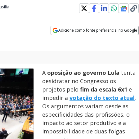
sília
Opens in new window
Adicione como fonte preferencial no Google
Opens in new window
A
oposição ao governo Lula
tenta
desidratar no Congresso os
projetos pelo
fim da escala 6x1
e
impedir a
votação do texto atual
.
Os argumentos variam desde as
especificidades das profissões, o
impacto ao setor produtivo e a
impossibilidade de duas folgas