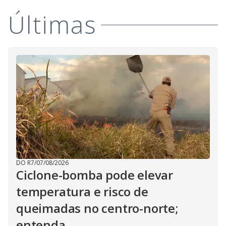
i
Últimas
d
e
o
DO R7
/
07/08/2026
Ciclone-bomba pode elevar
temperatura e risco de
queimadas no centro-norte;
entenda