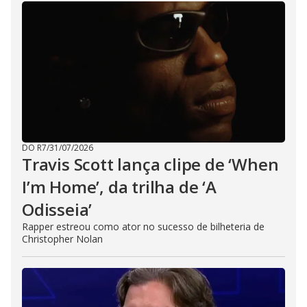
DO R7
/
31/07/2026
Travis Scott lança clipe de ‘When
I’m Home’, da trilha de ‘A
Odisseia’
Rapper estreou como ator no sucesso de bilheteria de
Christopher Nolan